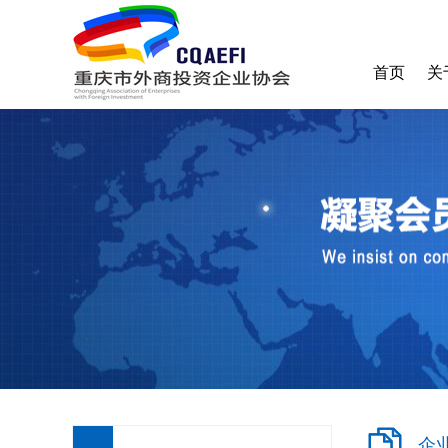
首页
关
协
收
加
企