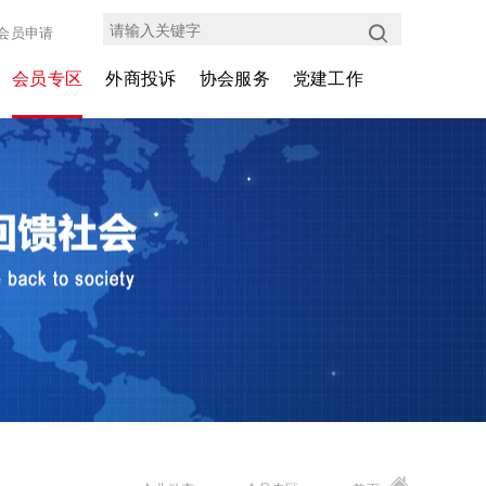
会员申请
会员专区
外商投诉
协会服务
党建工作
会员介绍
投诉协调中心
会员权益
支部动态
企业动态
管理办法
商务代办
外企党建
外协30年
投诉协调平台
会议展览
考察培训