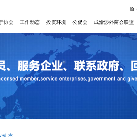
于协会
工作动态
投资环境
公促会
成渝涉外商会联盟
会简介
外资动态
历年投资环境报告
主任委员
理事会
协会动态
投资环境测评
副主任委员
监事会
通知公告
其它报告
会员单位
秘书处
章程
费标准
入我们
业动态