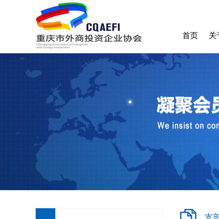
首页
关
协
收
加
支