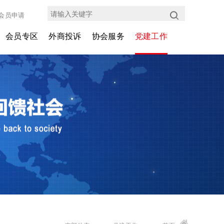
会员申请
会员专区
外商投诉
协会服务
党建工作
会员介绍
投诉协调中心
会员权益
支部动态
企业动态
管理办法
商务代办
外企党建
外协30年
投诉协调平台
会议展览
考察培训