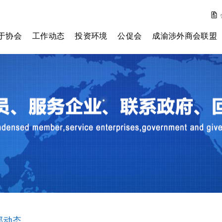
于协会
工作动态
投资环境
公促会
成渝涉外商会联盟
会简介
外资动态
历年投资环境报告
主任委员
理事会
协会动态
投资环境测评
副主任委员
监事会
通知公告
其它报告
会员单位
秘书处
章程
费标准
入我们
部动态